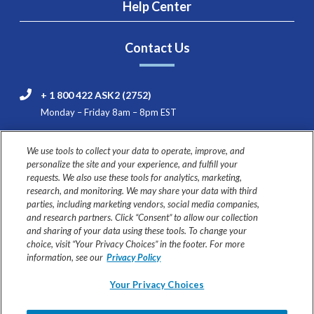
Help Center
Contact Us
+ 1 800 422 ASK2 (2752)
Monday – Friday 8am – 8pm EST
Nestlé HealthCare Nutrition Consumer & Product
We use tools to collect your data to operate, improve, and
Support
personalize the site and your experience, and fulfill your
445 State Street
requests. We also use these tools for analytics, marketing,
Fremont, MI 49412
research, and monitoring. We may share your data with third
parties, including marketing vendors, social media companies,
and research partners. Click “Consent” to allow our collection
and sharing of your data using these tools. To change your
choice, visit “Your Privacy Choices” in the footer. For more
USE UNDER MEDICAL SUPERVISION
information, see our
Privacy Policy
Ask your healthcare professional if Compleat® formulas are
Your Privacy Choices
right for you or your loved one.