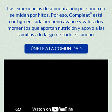
Las experiencias de alimentación por sonda no
se miden por hitos. Por eso, Compleat
está
®
contigo en cada pequeño avance y valora los
momentos que aportan nutrición y apoyo a las
familias a lo largo de todo el camino.
ÚNETE A LA COMUNIDAD