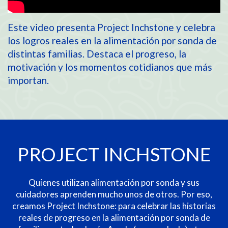
Este video presenta Project Inchstone y celebra
los logros reales en la alimentación por sonda de
distintas familias. Destaca el progreso, la
motivación y los momentos cotidianos que más
importan.
PROJECT INCHSTONE
Quienes utilizan alimentación por sonda y sus
cuidadores aprenden mucho unos de otros. Por eso,
creamos Project Inchstone: para celebrar las historias
reales de progreso en la alimentación por sonda de